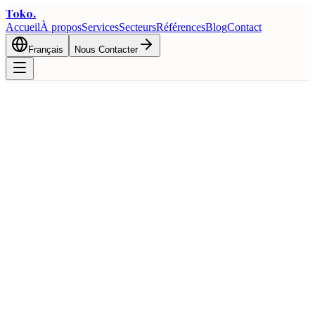
Toko
.
Accueil
À propos
Services
Secteurs
Références
Blog
Contact
Français
Nous Contacter
Blog
Blog
Informations et guides sur le commerce international, l'import/export
et l'approvisionnement
Tous
Approvisionnement
Importation
Exportation
Alimentaire
Douanes
Textile
E-Commerce