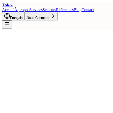
Toko
.
Accueil
À propos
Services
Secteurs
Références
Blog
Contact
Français
Nous Contacter
Accueil
Blog
Entrepôt sous douane et stockage temporaire : optimisation 
Douanes
Entrepôt sous douane et stockage tempor
26 février 2026
7 min de lecture