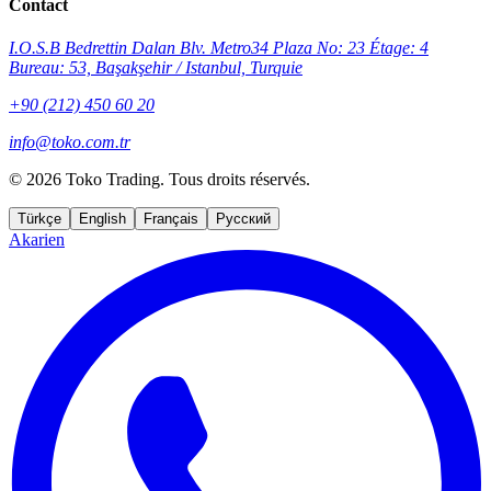
Contact
I.O.S.B Bedrettin Dalan Blv. Metro34 Plaza No: 23 Étage: 4
Bureau: 53, Başakşehir / Istanbul, Turquie
+90 (212) 450 60 20
info@toko.com.tr
©
2026 Toko Trading. Tous droits réservés.
Türkçe
English
Français
Русский
Akarien