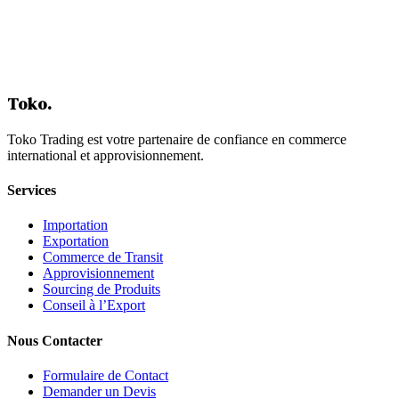
4. Utilisez le marketing digital et les plateformes B2B
Conclusion : l'ascension de la Turquie dans le secteur
chimique
Table des matières
Toko
.
Toko Trading est votre partenaire de confiance en commerce
international et approvisionnement.
Services
Importation
Exportation
Commerce de Transit
Approvisionnement
Sourcing de Produits
Conseil à l’Export
Nous Contacter
Formulaire de Contact
Demander un Devis