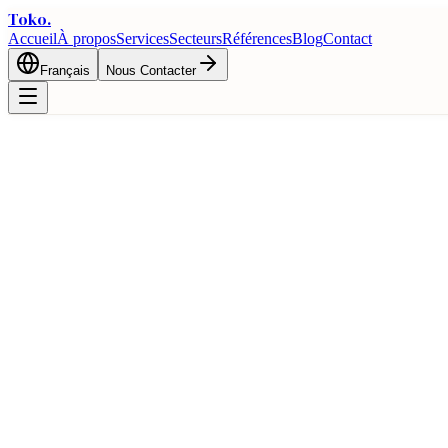
Toko
.
Accueil
À propos
Services
Secteurs
Références
Blog
Contact
Français
Nous Contacter