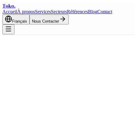
Toko
.
Accueil
À propos
Services
Secteurs
Références
Blog
Contact
Français
Nous Contacter
🇺🇸
Guide Commercial Turquie et Etats-Unis
Opportunites commerciales bilaterales et avantages logistiques entre l
Accueil
Commerce
Guides Pays
Guide Commercial Turquie et Etats-Unis