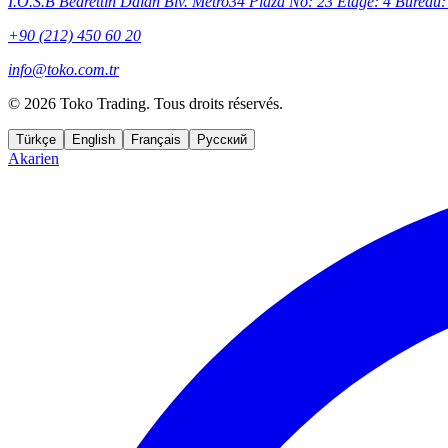
I.O.S.B Bedrettin Dalan Blv. Metro34 Plaza No: 23 Étage: 4 Bureau: 
+90 (212) 450 60 20
info@toko.com.tr
©
2026 Toko Trading. Tous droits réservés.
Türkçe
English
Français
Русский
Akarien