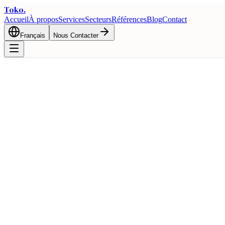
Toko
.
Accueil
À propos
Services
Secteurs
Références
Blog
Contact
Français
Nous Contacter
🇦🇪
Guide Commercial Turquie et Emirats Ar
Opportunites commerciales bilaterales et avantages logistiques entre 
Accueil
Commerce
Guides Pays
Guide Commercial Turquie et Emirats Arabes Unis