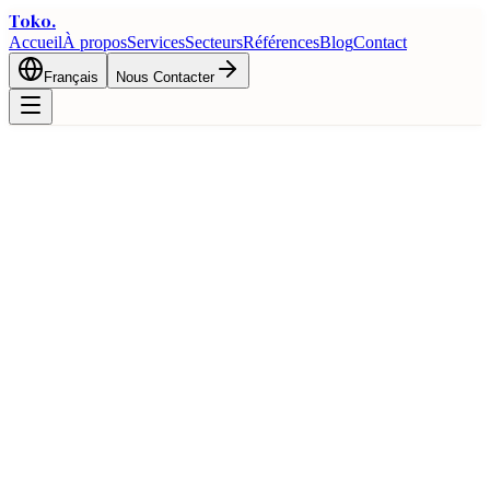
Toko
.
Accueil
À propos
Services
Secteurs
Références
Blog
Contact
Français
Nous Contacter
🇷🇴
Guide Commercial Turquie et
Roumanie
Opportunites commerciales bilaterales et avantages logistiques entre
la Turquie et Roumanie
Accueil
Commerce