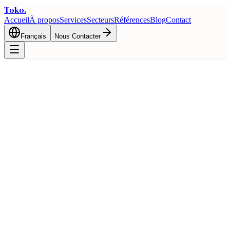
Toko
.
Accueil
À propos
Services
Secteurs
Références
Blog
Contact
Français
Nous Contacter
🇵🇱
Guide Commercial Turquie et Pologne
Opportunites commerciales bilaterales et avantages logistiques entre
la Turquie et Pologne
Accueil
Commerce
Guides Pays