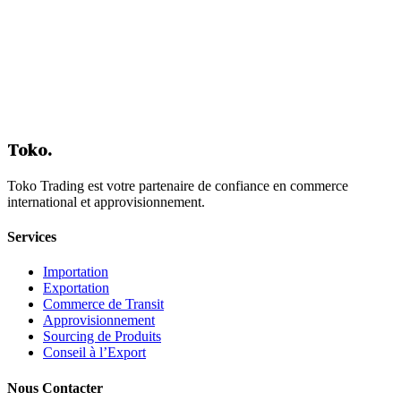
Obtenir un Devis
Toko
.
Toko Trading est votre partenaire de confiance en commerce
international et approvisionnement.
Services
Importation
Exportation
Commerce de Transit
Approvisionnement
Sourcing de Produits
Conseil à l’Export
Nous Contacter