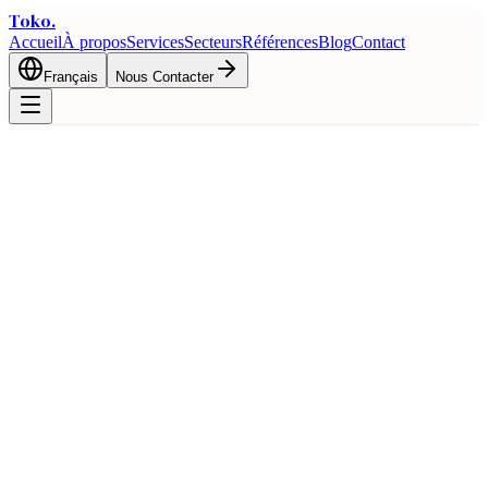
Toko
.
Accueil
À propos
Services
Secteurs
Références
Blog
Contact
Français
Nous Contacter