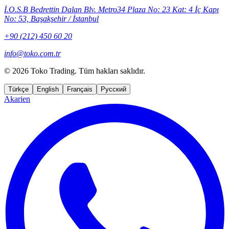
İ.O.S.B Bedrettin Dalan Blv. Metro34 Plaza No: 23 Kat: 4 İç Kapı
No: 53, Başakşehir / İstanbul
+90 (212) 450 60 20
info@toko.com.tr
©
2026 Toko Trading. Tüm hakları saklıdır.
Türkçe
English
Français
Русский
Akarien