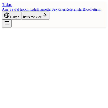
Toko
.
Ana Sayfa
Hakkımızda
Hizmetler
Sektörler
Referanslar
Blog
İletişim
Türkçe
İletişime Geç