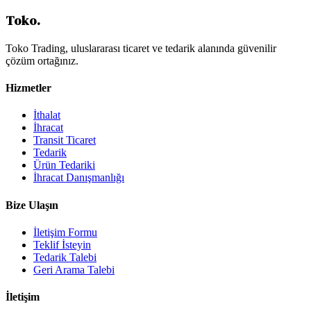
Teklif Alin
Toko
.
Toko Trading, uluslararası ticaret ve tedarik alanında güvenilir
çözüm ortağınız.
Hizmetler
İthalat
İhracat
Transit Ticaret
Tedarik
Ürün Tedariki
İhracat Danışmanlığı
Bize Ulaşın
İletişim Formu
Teklif İsteyin
Tedarik Talebi
Geri Arama Talebi
İletişim