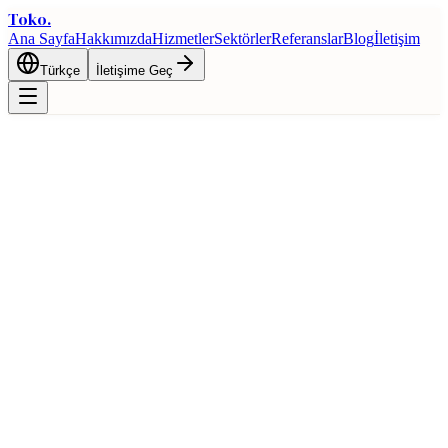
Toko
.
Ana Sayfa
Hakkımızda
Hizmetler
Sektörler
Referanslar
Blog
İletişim
Türkçe
İletişime Geç