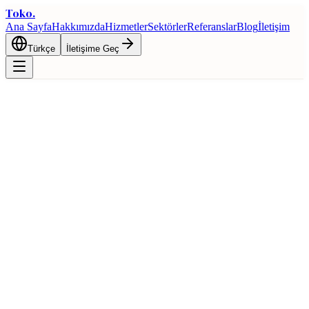
Toko
.
Ana Sayfa
Hakkımızda
Hizmetler
Sektörler
Referanslar
Blog
İletişim
Türkçe
İletişime Geç