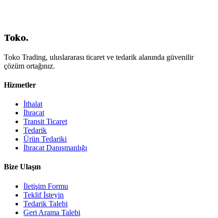
Ucretsiz Danismanlik Alin
Toko
.
Toko Trading, uluslararası ticaret ve tedarik alanında güvenilir
çözüm ortağınız.
Hizmetler
İthalat
İhracat
Transit Ticaret
Tedarik
Ürün Tedariki
İhracat Danışmanlığı
Bize Ulaşın
İletişim Formu
Teklif İsteyin
Tedarik Talebi
Geri Arama Talebi