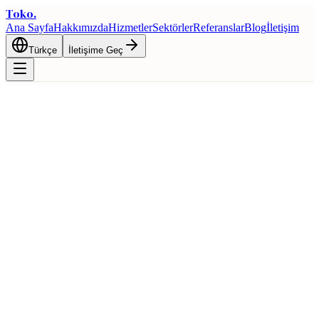
Toko
.
Ana Sayfa
Hakkımızda
Hizmetler
Sektörler
Referanslar
Blog
İletişim
Türkçe
İletişime Geç