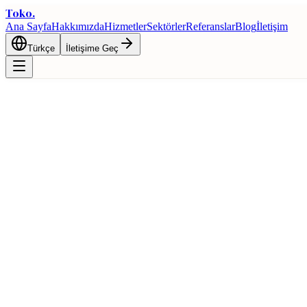
Toko
.
Ana Sayfa
Hakkımızda
Hizmetler
Sektörler
Referanslar
Blog
İletişim
Türkçe
İletişime Geç