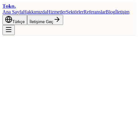
Toko
.
Ana Sayfa
Hakkımızda
Hizmetler
Sektörler
Referanslar
Blog
İletişim
Türkçe
İletişime Geç
Ana Sayfa
Blog
2026 Yılının En Önemli Uluslararası Ticaret Fuarları
Takvimi
İhracat
2026 Yılının En Önemli Uluslararası
Ticaret Fuarları Takvimi
4 Mart 2026
7 dk okuma