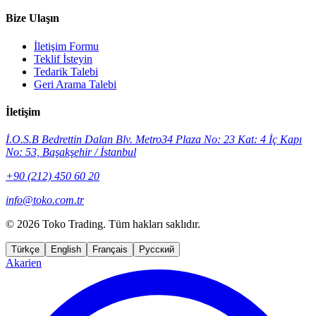
Bize Ulaşın
İletişim Formu
Teklif İsteyin
Tedarik Talebi
Geri Arama Talebi
İletişim
İ.O.S.B Bedrettin Dalan Blv. Metro34 Plaza No: 23 Kat: 4 İç Kapı
No: 53, Başakşehir / İstanbul
+90 (212) 450 60 20
info@toko.com.tr
©
2026 Toko Trading. Tüm hakları saklıdır.
Türkçe
English
Français
Русский
Akarien