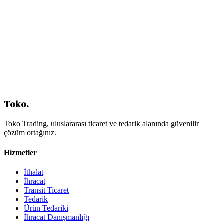
Fuar Günleri: Etkili Katılım
Fuar Sonrası: Takip ve Dönüşüm
Devlet Destekleri: Fuar Katılım Finansmanı
Ticaret Bakanlığı Fuar Destekleri
İhracatçı Birlikleri Destekleri
Dijital Fuar Katılımı: Hibrit Model
Fuar Başarı Metrikleri
Sonuç: Fuarları Stratejik Kullanmak
İçindekiler
Toko
.
Toko Trading, uluslararası ticaret ve tedarik alanında güvenilir
çözüm ortağınız.
Hizmetler
İthalat
İhracat
Transit Ticaret
Tedarik
Ürün Tedariki
İhracat Danışmanlığı