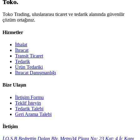
Toko
.
Toko Trading, uluslararası ticaret ve tedarik alanında güvenilir
çözüm ortağınız.
Hizmetler
İthalat
İhracat
Transit Ticaret
Tedarik
Ürün Tedariki
İhracat Danışmanlığı
Bize Ulaşın
İletişim Formu
Teklif İsteyin
Tedarik Talebi
Geri Arama Talebi
İletişim
İ.O.S.B Bedrettin Dalan Blv. Metro34 Plaza No: 23 Kat: 4 İç Kapı