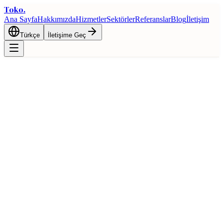
Toko
.
Ana Sayfa
Hakkımızda
Hizmetler
Sektörler
Referanslar
Blog
İletişim
Türkçe
İletişime Geç
Ana Sayfa
Blog
Türkiye'nin 2026 İhracat Potansiyeli: Sektörel Analiz ve
Fırsatlar
İhracat
Türkiye'nin 2026 İhracat Potansiyeli:
Sektörel Analiz ve Fırsatlar
15 Şubat 2026
6 dk okuma