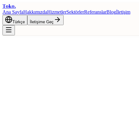
Toko
.
Ana Sayfa
Hakkımızda
Hizmetler
Sektörler
Referanslar
Blog
İletişim
Türkçe
İletişime Geç
Ana Sayfa
Blog
Türk Tekstil Sektörü 2026: Üretim Kapasitesi, İhracat ve Tr
Tekstil
Türk Tekstil Sektörü 2026: Üretim Kapasi
17 Şubat 2026
6 dk okuma