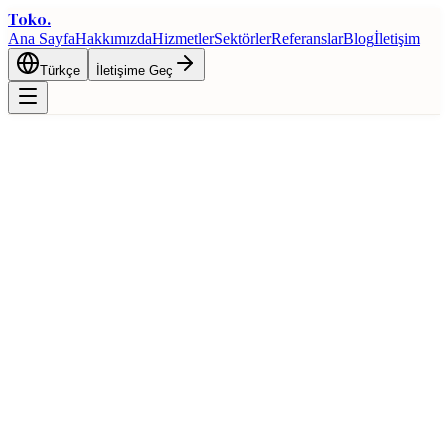
Toko
.
Ana Sayfa
Hakkımızda
Hizmetler
Sektörler
Referanslar
Blog
İletişim
Türkçe
İletişime Geç
Ana Sayfa
Blog
Türkiye'de Özel Etiket (Private Label) Üretim: Adım
Adım Rehber
Tekstil
Türkiye'de Özel Etiket (Private Label)
Üretim: Adım Adım Rehber
3 Mart 2026
6 dk okuma