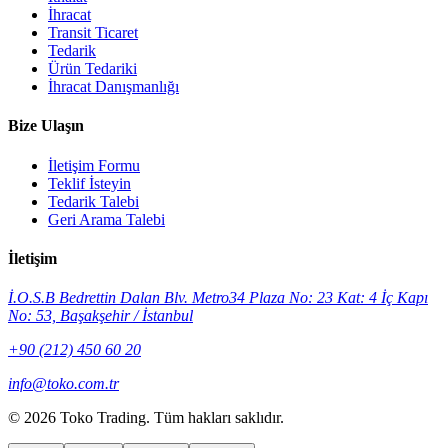
İhracat
Transit Ticaret
Tedarik
Ürün Tedariki
İhracat Danışmanlığı
Bize Ulaşın
İletişim Formu
Teklif İsteyin
Tedarik Talebi
Geri Arama Talebi
İletişim
İ.O.S.B Bedrettin Dalan Blv. Metro34 Plaza No: 23 Kat: 4 İç Kapı
No: 53, Başakşehir / İstanbul
+90 (212) 450 60 20
info@toko.com.tr
©
2026 Toko Trading. Tüm hakları saklıdır.