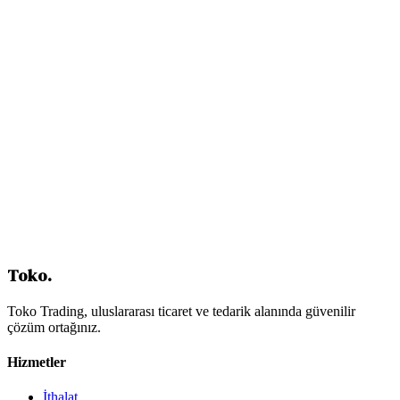
Fiyatı Etkileyen Faktörler
Zaman Planlaması
Tipik Private Label Üretim Takvimi
Sık Yapılan Hatalar ve Çözümleri
Hata 1: Yetersiz Tech Pack
Hata 2: Tek Tedarikçiye Bağımlılık
Hata 3: Numune Sürecini Atlamak
Hata 4: İletişim Eksikliği
Hata 5: Maliyet Odaklı Yaklaşım
Hukuki Konular ve Dikkat Edilecekler
Fikri Mülkiyet Koruması
Uyulması Gereken Düzenlemeler
Sonuç
İçindekiler
Toko
.
Toko Trading, uluslararası ticaret ve tedarik alanında güvenilir
çözüm ortağınız.
Hizmetler
İthalat