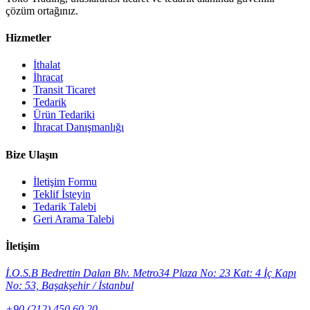
çözüm ortağınız.
Hizmetler
İthalat
İhracat
Transit Ticaret
Tedarik
Ürün Tedariki
İhracat Danışmanlığı
Bize Ulaşın
İletişim Formu
Teklif İsteyin
Tedarik Talebi
Geri Arama Talebi
İletişim
İ.O.S.B Bedrettin Dalan Blv. Metro34 Plaza No: 23 Kat: 4 İç Kapı
No: 53, Başakşehir / İstanbul
+90 (212) 450 60 20