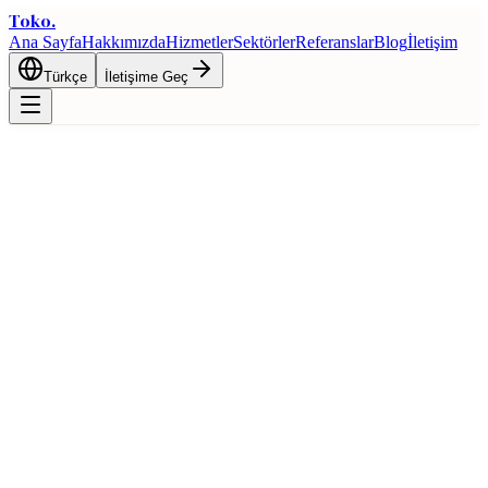
Toko
.
Ana Sayfa
Hakkımızda
Hizmetler
Sektörler
Referanslar
Blog
İletişim
Türkçe
İletişime Geç
Ana Sayfa
Blog
Otomotiv Yan Sanayi İhracatı: Türkiye'nin Avrupa'daki
Konumu
İhracat
Otomotiv Yan Sanayi İhracatı:
Türkiye'nin Avrupa'daki Konumu
8 Mart 2026
7 dk okuma