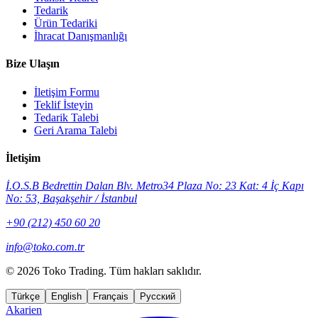
Tedarik
Ürün Tedariki
İhracat Danışmanlığı
Bize Ulaşın
İletişim Formu
Teklif İsteyin
Tedarik Talebi
Geri Arama Talebi
İletişim
İ.O.S.B Bedrettin Dalan Blv. Metro34 Plaza No: 23 Kat: 4 İç Kapı
No: 53, Başakşehir / İstanbul
+90 (212) 450 60 20
info@toko.com.tr
©
2026 Toko Trading. Tüm hakları saklıdır.
Türkçe
English
Français
Русский
Akarien