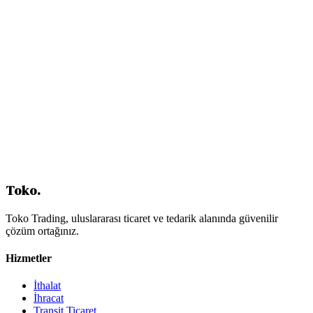
Yapı Kimyasalları
Hedef Pazarlar ve Stratejiler
Orta Doğu ve Körfez
Afrika
Avrupa Birliği
Orta Asya ve Türk Cumhuriyetleri
Sektörel Trendler
Yeşil Bina ve Sürdürülebilirlik
Dijitalleşme
Prefabrik ve Modüler Yapı
Sonuç: İnşaat Malzemelerinde Türkiye'nin Gücü
İçindekiler
Toko
.
Toko Trading, uluslararası ticaret ve tedarik alanında güvenilir
çözüm ortağınız.
Hizmetler
İthalat
İhracat
Transit Ticaret