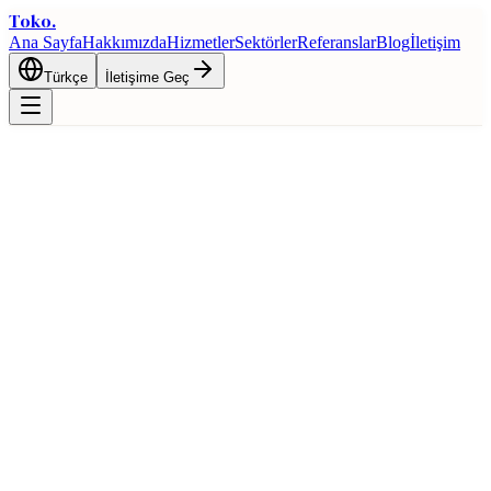
Toko
.
Ana Sayfa
Hakkımızda
Hizmetler
Sektörler
Referanslar
Blog
İletişim
Türkçe
İletişime Geç
Ana Sayfa
Blog
İnşaat Malzemeleri İhracatı: Seramik, Çimento ve Demir-
Çelik
İhracat
İnşaat Malzemeleri İhracatı: Seramik,
Çimento ve Demir-Çelik
8 Mart 2026
7 dk okuma