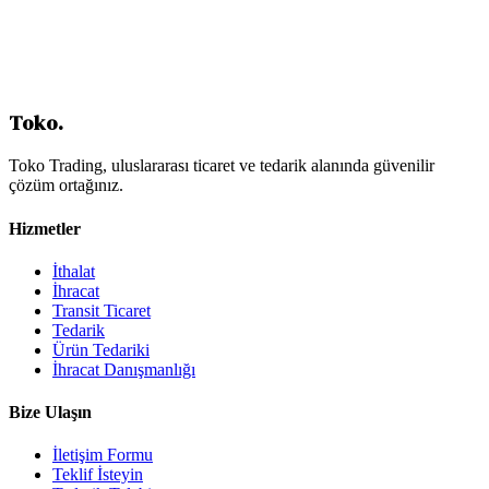
EUR.1 Menşe Belgesi
Onaylanmış İhracatçı Statüsü
Sonuç: Stratejik Tedarik Kararı
İçindekiler
Toko
.
Toko Trading, uluslararası ticaret ve tedarik alanında güvenilir
çözüm ortağınız.
Hizmetler
İthalat
İhracat
Transit Ticaret
Tedarik
Ürün Tedariki
İhracat Danışmanlığı
Bize Ulaşın
İletişim Formu
Teklif İsteyin