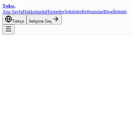
Toko
.
Ana Sayfa
Hakkımızda
Hizmetler
Sektörler
Referanslar
Blog
İletişim
Türkçe
İletişime Geç
Ana Sayfa
Blog
AB Gümrük Birliği'nin İthalatçılara Sağladığı 10 Kritik
Avantaj
İthalat
AB Gümrük Birliği'nin İthalatçılara
Sağladığı 10 Kritik Avantaj
18 Şubat 2026
7 dk okuma