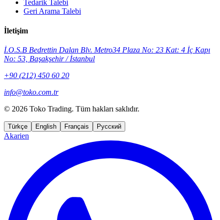
Tedarik Talebi
Geri Arama Talebi
İletişim
İ.O.S.B Bedrettin Dalan Blv. Metro34 Plaza No: 23 Kat: 4 İç Kapı
No: 53, Başakşehir / İstanbul
+90 (212) 450 60 20
info@toko.com.tr
©
2026 Toko Trading. Tüm hakları saklıdır.
Türkçe
English
Français
Русский
Akarien