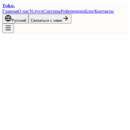
Toko
.
Главная
О нас
Услуги
Секторы
Референции
Блог
Контакты
Русский
Связаться с нами
Часто задаваемые вопросы о Условия
оплаты
Исчерпывающие ответы на все вопросы о процессе условия
оплаты
Главная
Торговля
ЧЗВ
Часто задаваемые вопросы о Условия оплаты