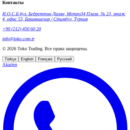
Контакты
И.О.С.Б бул. Бедреттин Далан, Метро34 Плаза, № 23, этаж
4, офис 53, Башакшехир / Стамбул, Турция
+90 (212) 450 60 20
info@toko.com.tr
©
2026 Toko Trading. Все права защищены.
Türkçe
English
Français
Русский
Akarien