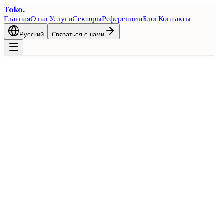
Toko
.
Главная
О нас
Услуги
Секторы
Референции
Блог
Контакты
Русский
Связаться с нами