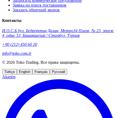
Запросить коммерческое предложение
Заявка на поиск поставщиков
Заказать обратный звонок
Контакты
И.О.С.Б бул. Бедреттин Далан, Метро34 Плаза, № 23, этаж
4, офис 53, Башакшехир / Стамбул, Турция
+90 (212) 450 60 20
info@toko.com.tr
©
2026 Toko Trading. Все права защищены.
Türkçe
English
Français
Русский
Akarien