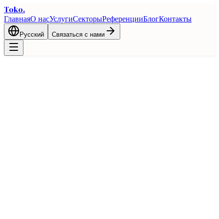
Toko
.
Главная
О нас
Услуги
Секторы
Референции
Блог
Контакты
Русский
Связаться с нами
🇮🇹
Торговый справочник Турция и
Италия
Двусторонние торговые возможности и логистические
преимущества между Турцией и Италия
Главная
Торговля