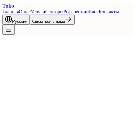
Toko
.
Главная
О нас
Услуги
Секторы
Референции
Блог
Контакты
Русский
Связаться с нами