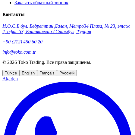
Заказать обратный звонок
Контакты
И.О.С.Б бул. Бедреттин Далан, Метро34 Плаза, № 23, этаж
4, офис 53, Башакшехир / Стамбул, Турция
+90 (212) 450 60 20
info@toko.com.tr
©
2026 Toko Trading. Все права защищены.
Türkçe
English
Français
Русский
Akarien