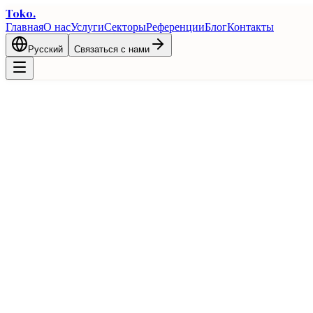
Toko
.
Главная
О нас
Услуги
Секторы
Референции
Блог
Контакты
Русский
Связаться с нами