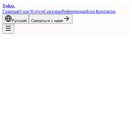
Toko
.
Главная
О нас
Услуги
Секторы
Референции
Блог
Контакты
Русский
Связаться с нами