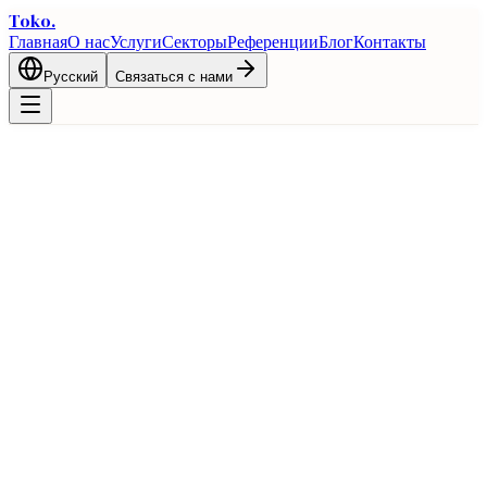
Toko
.
Главная
О нас
Услуги
Секторы
Референции
Блог
Контакты
Русский
Связаться с нами
Главная
Блог
Рынок Африки: неоткрытые возможности для
экспортёров
Экспорт
Рынок Африки: неоткрытые
возможности для экспортёров
2 марта 2026 г.
1 мин чтения