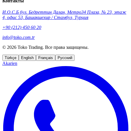
Контакты
И.О.С.Б бул. Бедреттин Далан, Метро34 Плаза, № 23, этаж
4, офис 53, Башакшехир / Стамбул, Турция
+90 (212) 450 60 20
info@toko.com.tr
©
2026 Toko Trading. Все права защищены.
Türkçe
English
Français
Русский
Akarien