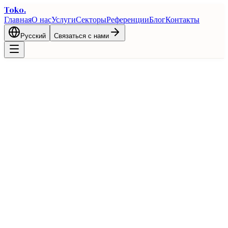
Toko
.
Главная
О нас
Услуги
Секторы
Референции
Блог
Контакты
Русский
Связаться с нами
Главная
Блог
Свободные зоны Турции: налоговые преимущества
и руководство по созданию бизнеса
Таможня
Свободные зоны Турции: налоговые
преимущества и руководство по
созданию бизнеса
21 февраля 2026 г.
1 мин чтения