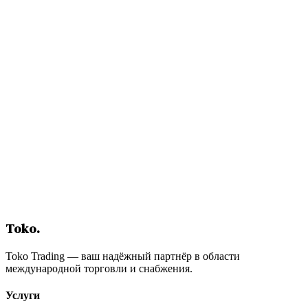
Необходимые документы: полный контрольный список
Обязательные документы
Дополнительные документы (по ситуации)
Типичные ошибки и способы их избежать
1. Недостаточное исследование поставщиков
2. Отказ от контроля качества
3. Неправильная классификация кода ТН ВЭД
4. Управление валютными рисками
5. Неполная документация
Отраслевое руководство по импорту
Текстиль и одежда
Продукты питания и сельское хозяйство
Строительные материалы
Машиностроение и запчасти
Надёжный импорт с Toko Trading
Содержание
Toko
.
Toko Trading — ваш надёжный партнёр в области
международной торговли и снабжения.
Услуги