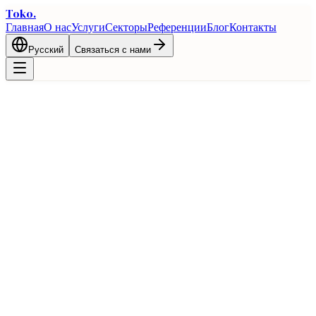
Toko
.
Главная
О нас
Услуги
Секторы
Референции
Блог
Контакты
Русский
Связаться с нами
Главная
Блог
Руководство по импорту из Турции 2026
Импорт
Руководство по импорту из Турции
2026
1 марта 2026 г.
1 мин чтения