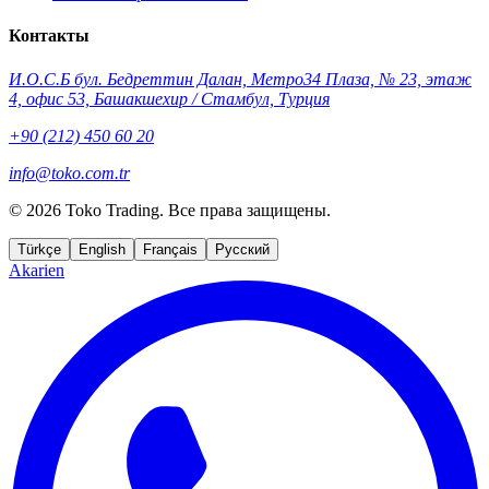
Контакты
И.О.С.Б бул. Бедреттин Далан, Метро34 Плаза, № 23, этаж
4, офис 53, Башакшехир / Стамбул, Турция
+90 (212) 450 60 20
info@toko.com.tr
©
2026 Toko Trading. Все права защищены.
Türkçe
English
Français
Русский
Akarien