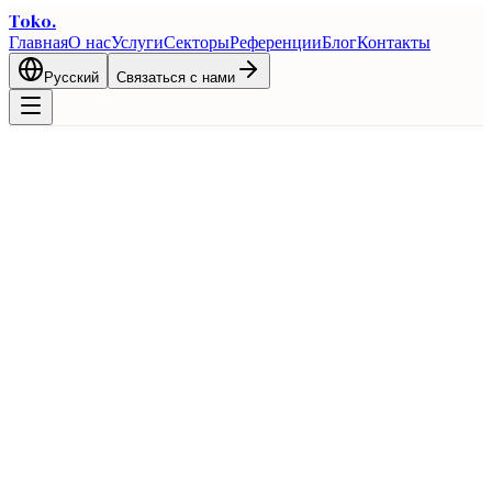
Toko
.
Главная
О нас
Услуги
Секторы
Референции
Блог
Контакты
Русский
Связаться с нами
Главная
Блог
Правила происхождения товаров и документы:
максимальная выгода от преференциальной торговли
Таможня
Правила происхождения товаров и
документы: максимальная выгода от
преференциальной торговли
3 марта 2026 г.
1 мин чтения