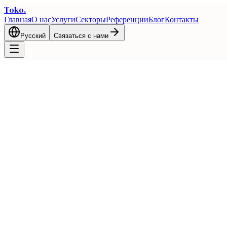
Toko
.
Главная
О нас
Услуги
Секторы
Референции
Блог
Контакты
Русский
Связаться с нами
Главная
Блог
Экспорт органической продукции из Турции: сертифи
Продовольствие
Экспорт органической продукции из Ту
27 февраля 2026 г.
1 мин чтения